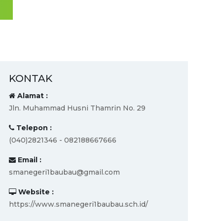
KONTAK
Alamat :
Jln. Muhammad Husni Thamrin No. 29
Telepon :
(040)2821346 - 082188667666
Email :
smanegeri1baubau@gmail.com
Website :
https://www.smanegeri1baubau.sch.id/