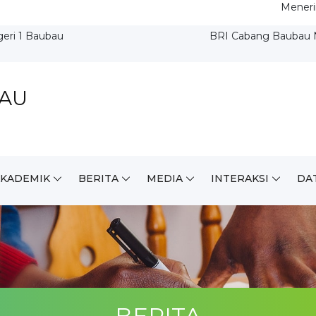
Menerima Sumbangan Ma
eri 1 Baubau
BRI Cabang Baubau N
BAU
AKADEMIK
BERITA
MEDIA
INTERAKSI
DA
BERITA