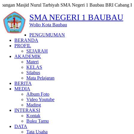
urul Tarbiyah SMA Negeri 1 Baubau BRI Cabang Baubau Nomor Rek
SMA NEGERI 1 BAUBAU
Wolio Kota Baubau
PENGUMUMAN
BERANDA
PROFIL
SEJARAH
AKADEMIK
Materi
KELAS
Silabus
Mata Pelajaran
BERITA
MEDIA
Album Foto
Video Youtube
Mading
INTERAKSI
Kontak
Buku Tamu
DATA
Tata Usaha