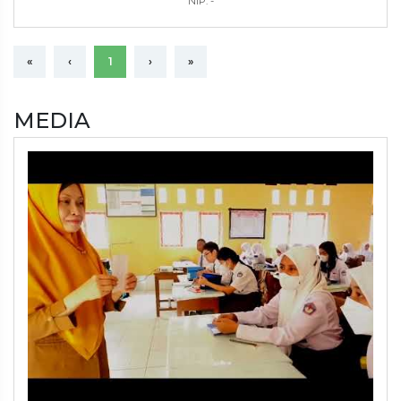
NIP: -
«
‹
1
›
»
MEDIA