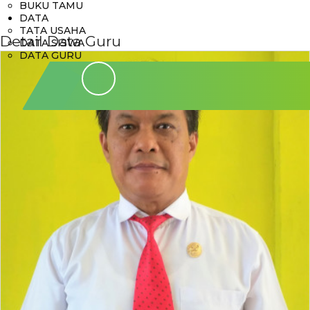
BUKU TAMU
DATA
TATA USAHA
Detail Data Guru
DATA SISWA
DATA GURU