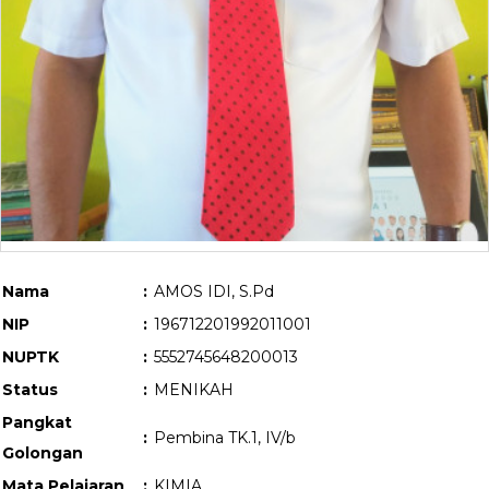
Nama
:
AMOS IDI, S.Pd
NIP
:
196712201992011001
NUPTK
:
5552745648200013
Status
:
MENIKAH
Pangkat
:
Pembina TK.1, IV/b
Golongan
Mata Pelajaran
:
KIMIA