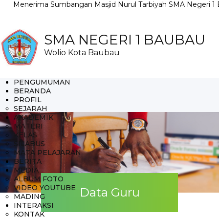
erima Sumbangan Masjid Nurul Tarbiyah SMA Negeri 1 Baubau 
SMA NEGERI 1 BAUBAU
Wolio Kota Baubau
PENGUMUMAN
BERANDA
PROFIL
SEJARAH
AKADEMIK
MATERI
KELAS
SILABUS
MATA PELAJARAN
BERITA
MEDIA
ALBUM FOTO
VIDEO YOUTUBE
Data Guru
MADING
INTERAKSI
KONTAK