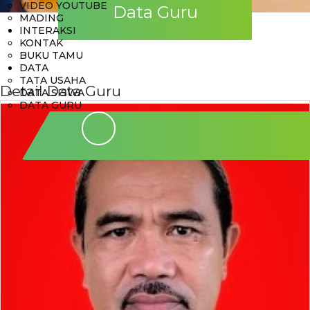
VIDEO YOUTUBE
Data Guru
MADING
INTERAKSI
KONTAK
BUKU TAMU
DATA
TATA USAHA
Detail Data Guru
DATA SISWA
DATA GURU