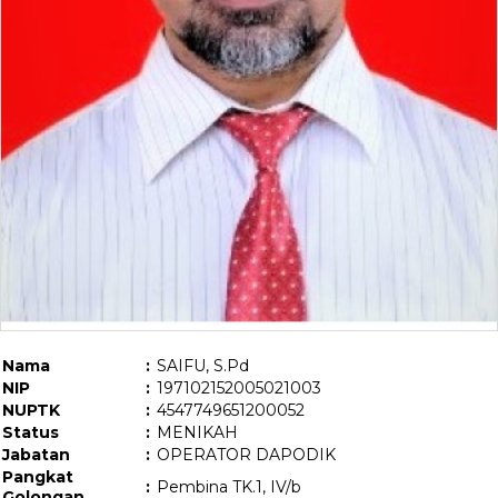
Nama
:
SAIFU, S.Pd
NIP
:
197102152005021003
NUPTK
:
4547749651200052
Status
:
MENIKAH
Jabatan
:
OPERATOR DAPODIK
Pangkat
:
Pembina TK.1, IV/b
Golongan