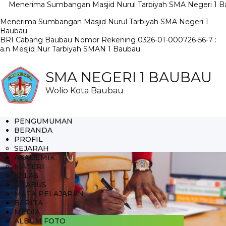
rima Sumbangan Masjid Nurul Tarbiyah SMA Negeri 1 Baubau B
Menerima Sumbangan Masjid Nurul Tarbiyah SMA Negeri 1
Baubau
BRI Cabang Baubau Nomor Rekening 0326-01-000726-56-7 :
a.n Mesjid Nur Tarbiyah SMAN 1 Baubau
SMA NEGERI 1 BAUBAU
Wolio Kota Baubau
PENGUMUMAN
BERANDA
PROFIL
SEJARAH
AKADEMIK
MATERI
KELAS
SILABUS
MATA PELAJARAN
BERITA
MEDIA
ALBUM FOTO