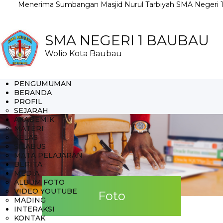
enerima Sumbangan Masjid Nurul Tarbiyah SMA Negeri 1 Bauba
SMA NEGERI 1 BAUBAU
Wolio Kota Baubau
PENGUMUMAN
BERANDA
PROFIL
SEJARAH
AKADEMIK
MATERI
KELAS
SILABUS
MATA PELAJARAN
BERITA
MEDIA
ALBUM FOTO
VIDEO YOUTUBE
Foto
MADING
INTERAKSI
KONTAK