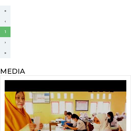
«
‹
1
›
»
MEDIA