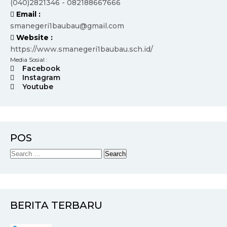
(040)2821346 - 082188667666
Email :
smanegeri1baubau@gmail.com
Website :
https://www.smanegeri1baubau.sch.id/
Media Sosial :
Facebook
Instagram
Youtube
POS
BERITA TERBARU